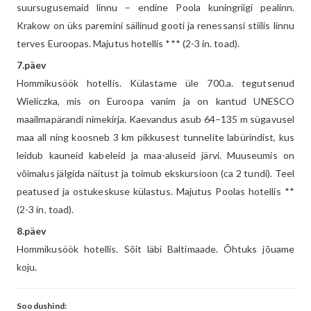
suursugusemaid linnu – endine Poola kuningriigi pealinn.
Krakow on üks paremini säilinud gooti ja renessansi stiilis linnu
terves Euroopas. Majutus hotellis *** (2-3 in. toad).
7.päev
Hommikusöök hotellis. Külastame üle 700.a. tegutsenud
Wieliczka, mis on Euroopa vanim ja on kantud UNESCO
maailmapärandi nimekirja. Kaevandus asub 64–135 m sügavusel
maa all ning koosneb 3 km pikkusest tunnelite labürindist, kus
leidub kauneid kabeleid ja maa-aluseid järvi. Muuseumis on
võimalus jälgida näitust ja toimub ekskursioon (ca 2 tundi). Teel
peatused ja ostukeskuse külastus. Majutus Poolas hotellis **
(2-3 in. toad).
8.päev
Hommikusöök hotellis. Sõit läbi Baltimaade. Õhtuks jõuame
koju.
Soodushind: