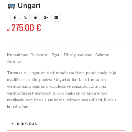
Ungari
275.00
€
Kohanimed:
Budapest – Eger – Tihany poolsaar – Balaton –
Krakow
Tutvustus:
Ungari on tuntud mõnusa kliima, parajalt mägise ja
maalilise maastiku poolest. Ungari on kindlasti tuntud kui
veinitootjana, riigis on pikaajalised viinamarjakasvatuse ja
veinitootmise traditsioonid. Kuid lisaks on Ungari andnud
maailmale ka mitmeid suuri leiutisi, näitaks pastapliiatsi, Rubiku
kuubiku jpm.
KIRJELDUS