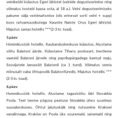
veinikeldri külastus Egeri lähistel (veinide degusteerimine ning
võimalus tooteid kaasa osta, al 18 a.). Veini degusteerimiseks
pakume välja veinimaitsmise (viis erinevat sorti veini + supp)
koos rahvamuusikutega Kaunite Naiste Orus Egeri lähistel.
Majutus samas hotellis ***(2-3 in. toad).
5.päev
Hommikusöök hotellis. Kaubanduskeskuse külastus. Alustame
sõitu Balatoni äärde. Külastame Tihany poolsaart, imetleme
vaateid Balatoni järvele ning paprikapärgadega kaetud maju.
Soovijatele laevasõit Balatonil (ca 1 tund). Võimalus veeta
mõnusalt vaba õhtupoolik Balatonfüredis. Majutus hotellis ***
(2-3 in. toad).
6.päev
Hommikusöök hotellis. Alustame tagasisõitu läbi Slovakkia
Poola. Teel teeme põgusa peatuse Slovakkia ühes suurimas
suusakeskuses. Õhtul jalutuskäik ning tutvumine Krakowi
vanalinnaga. Kraków on Poola üks suuremaid, vanemaid ning