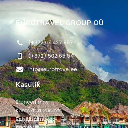
EUROTRAVEL GROUP OÜ
(+372) 7 427 997
(+372) 502 65 54
info@eurotravel.ee
Kasulik
Broneerimine
Kontakt ja reisiinfo
Reisitingimused
Kasulik teada