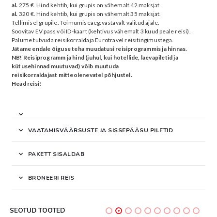
al.
275 €. Hind kehtib, kui grupis on vähemalt 42 maksjat.
al.
320 €. Hind kehtib, kui grupis on vähemalt 35 maksjat.
Tellimisel grupile. Toimumiseaeg:vastavalt valitud ajale.
Soovitav EV pass või ID-kaart (kehtivus vähemalt 3 kuud peale reisi).
Palume tutvuda reisikorraldaja Eurotravel reisitingimustega.
Jätame endale õiguse teha muudatusi reisiprogrammis ja hinnas.
NB! Reisiprogramm ja hind (juhul, kui hotellide, laevapiletid ja
kütusehinnad muutuvad) võib muutuda
reisikorraldajast mitteolenevatel põhjustel.
Head reisi!
VAATAMISVÄÄRSUSTE JA SISSEPÄÄSU PILETID
PAKETT SISALDAB
BRONEERI REIS
SEOTUD TOOTED