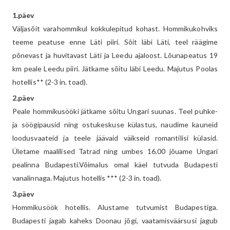
1.päev
Väljasõit varahommikul kokkulepitud kohast. Hommikukohviks
teeme peatuse enne Läti piiri. Sõit läbi Läti, teel räägime
põnevast ja huvitavast Läti ja Leedu ajaloost. Lõunapeatus 19
km peale Leedu piiri. Jätkame sõitu läbi Leedu. Majutus Poolas
hotellis** (2-3 in. toad).
2.päev
Peale hommikusööki jätkame sõitu Ungari suunas. Teel puhke-
ja söögipausid ning ostukeskuse külastus, naudime kauneid
loodusvaateid ja teele jäävaid väikseid romantilisi külasid.
Ületame maalilised Tatrad ning umbes 16.00 jõuame Ungari
pealinna Budapesti.Võimalus omal käel tutvuda Budapesti
vanalinnaga. Majutus hotellis *** (2-3 in. toad).
3.päev
Hommikusöök hotellis. Alustame tutvumist Budapestiga.
Budapesti jagab kaheks Doonau jõgi, vaatamisväärsusi jagub