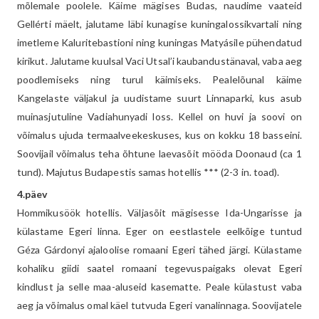
mõlemale poolele. Käime mägises Budas, naudime vaateid
Gellérti mäelt, jalutame läbi kunagise kuningalossikvartali ning
imetleme Kaluritebastioni ning kuningas Matyásile pühendatud
kirikut. Jalutame kuulsal Vaci Utsal’i kaubandustänaval, vaba aeg
poodlemiseks ning turul käimiseks. Pealelõunal käime
Kangelaste väljakul ja uudistame suurt Linnaparki, kus asub
muinasjutuline Vadiahunyadi loss. Kellel on huvi ja soovi on
võimalus ujuda termaalveekeskuses, kus on kokku 18 basseini.
Soovijail võimalus teha õhtune laevasõit mööda Doonaud (ca 1
tund). Majutus Budapestis samas hotellis *** (2-3 in. toad).
4.päev
Hommikusöök hotellis. Väljasõit mägisesse Ida-Ungarisse ja
külastame Egeri linna. Eger on eestlastele eelkõige tuntud
Géza Gárdonyi ajaloolise romaani Egeri tähed järgi. Külastame
kohaliku giidi saatel romaani tegevuspaigaks olevat Egeri
kindlust ja selle maa-aluseid kasematte. Peale külastust vaba
aeg ja võimalus omal käel tutvuda Egeri vanalinnaga. Soovijatele