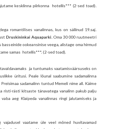
utame kesklinna piirkonna hotellis*** (2-sed toad).
ga romantilises vanalinnas, kus on säilinud 19.saj.
kust
Druskininkai Aquaparki
. Oma 30 000 ruutmeetri
s basseinide ookeansinise veega, alistage oma hirmud
ame samas hotellis***. (2-sed toad).
etavaldavamaks ja tuntumaks vaatamisväärsuseks on
uslikke üritusi. Peale lõunal saabumine sadamalinna
is Preisimaa sadamalinn tuntud Memeli nime all. Käime
risti-rästi kitsaste tänavatega vanalinn pakub palju
 vaba aeg Klaipeda vanalinnas ringi jalutamiseks ja
ng vajadusel vaatame üle veel mõned huvitavamad