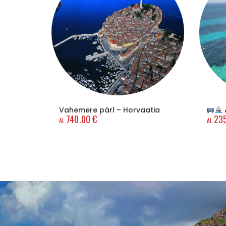
Vahemere pärl – Horvaatia
740.00
€
23