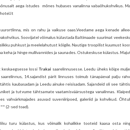
 mõnusalt aega istudes mõnes hubases vanalinna vabaõhukohvikus. Maj
hotel.lt
urortlinna, mis on rahu ja vaikuse oaas.Veedame aega kenade alleede
vakohvikus. Soovijatel võimalus külastada Baltimaade suurimat veekes
likku puhkust ja meelelahutust kõigile. Nautige troopilist kuumust koo
 keha ja hinge mullivannides ja saunades. Ostukeskuse külastus. Majut
t keskaegsesse lossi
Trakai
saarelinnusesse. Leedu üheks kõige mulj
saarelinnus, 14.sajandist pärit linnuses toimub tänapäeval palju rahv
 tähtis kaubasadam ja Leedu ainuke reisisadam. Sajandeid oli see täht
niket ja tutvume tähtsamate vaatamisväärsustega vanalinnas. Klaipeda 
s vahvärkmajades asuvad suveniiripoed, galeriid ja kohvikud. Õhtul
** (2-sed toad).
iku turu külastus, kus võimalik kohalikke tooteid kaasa osta ni