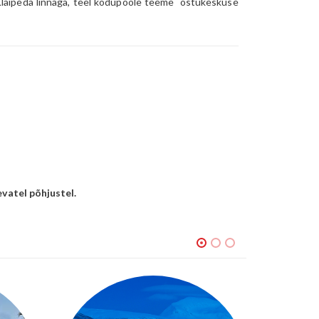
 Klaipeda linnaga, teel kodupoole teeme ostukeskuse
vatel põhjustel.