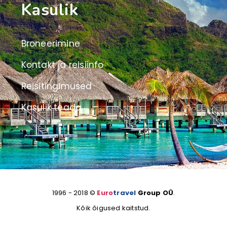
Kasulik
Broneerimine
Kontakt ja reisiinfo
Reisitingimused
Kasulik teada
1996 - 2018 ©
Euro
travel
Group OÜ
.
Kõik õigused kaitstud.