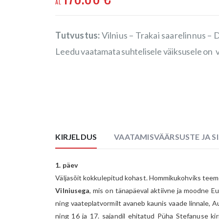
Tutvustus:
Vilnius – Trakai saarelinnus –
Leedu vaatamata suhtelisele väiksusele on 
KIRJELDUS
VAATAMISVÄÄRSUSTE JA SI
1. päev
Väljasõit kokkulepitud kohast. Hommikukohviks teeme 
Vilniusega
, mis on tänapäeval aktiivne ja moodne Eu
ning vaateplatvormilt avaneb kaunis vaade linnale, Aus
ning 16 ja 17. sajandil ehitatud Püha Stefanuse ki