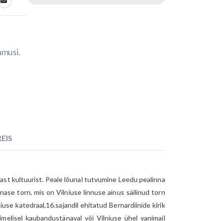
amusi.
EIS
ast kultuurist. Peale lõunal tutvumine Leedu pealinna
ase torn, mis on Vilniuse linnuse ainus säilinud torn
iuse katedraal,16.sajandil ehitatud Bernardiinide kirik
melisel kaubandustänaval või Vilniuse ühel vanimail