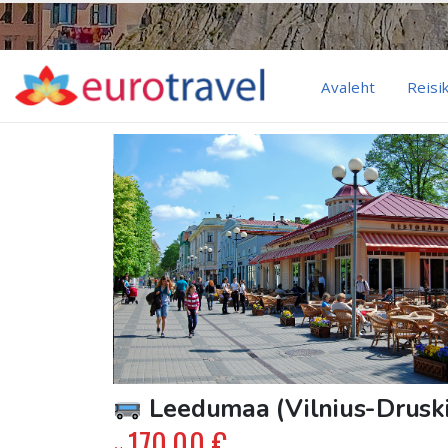
Avaleht
Reisi
Leedumaa (Vilnius-Druski
170.00
€