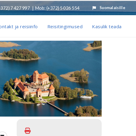
+372) 7 427 997
Mob:
(+372) 5 026 554
Suomalaisille
ontakt ja reisiinfo
Reisitingimused
Kasulik teada