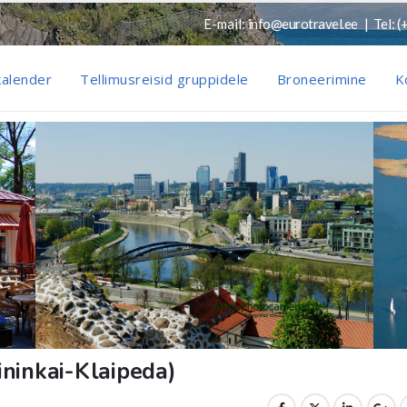
E-mail:
info@eurotravel.ee
Tel:
(
kalender
Tellimusreisid gruppidele
Broneerimine
K
ninkai-Klaipeda)