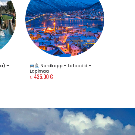
a) –
Nordkapp – Lofoodid –
Slova
279.
Lapimaa
435.00
€