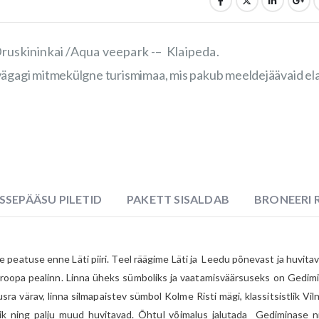
 Druskininkai /Aqua veepark -– Klaipeda.
vägagi mitmekülgne turismimaa, mis pakub meeldejäävaid el
SSEPÄÄSU PILETID
PAKETT SISALDAB
BRONEERI R
peatuse enne Läti piiri. Teel räägime Läti ja Leedu põnevast ja huvitav
roopa pealinn. Linna üheks sümboliks ja vaatamisväärsuseks on Gedimin
ra värav, linna silmapaistev sümbol Kolme Risti mägi, klassitsistlik Viln
rik ning palju muud huvitavad. Õhtul võimalus jalutada Gediminase ni