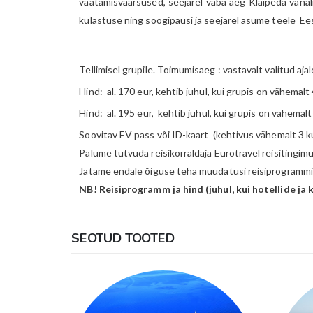
vaatamisväärsused, seejärel vaba aeg Klaipeda vana
külastuse ning söögipausi ja seejärel asume teele E
Tellimisel grupile. Toimumisaeg : vastavalt valitud ajal
Hind: al. 170 eur, kehtib juhul, kui grupis on vähemal
Hind: al. 195 eur, kehtib juhul, kui grupis on vähemal
Soovitav EV pass või ID-kaart (kehtivus vähemalt 3 ku
Palume tutvuda reisikorraldaja Eurotravel reisitingim
Jätame endale õiguse teha muudatusi reisiprogrammis
NB! Reisiprogramm ja hind (juhul, kui hotellide j
SEOTUD TOOTED