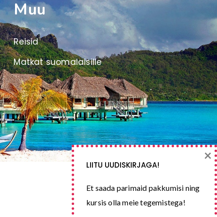
Muu
Reisid
Matkat suomalaisille
×
LIITU UUDISKIRJAGA!
Et saada parimaid pakkumisi ning
kursis olla meie tegemistega!