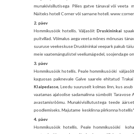
munakivisillutisega Pilies gatve tänaval või veeta
Näiteks hotell Corner või sarnane hotell. www:corner
2. päev
Hommikusöök hotellis. Väljasõit
Druskininkai
spaaku
puitvillad. Võimalus aega veeta mõnes mõnusas täna
suuruse veekeskuse Druskininkai veepark pakub täius
meie vaatemängulistel veeliumägedel, soojendage oma
3. päev
Hommikusöök hotellis. Peale hommikusööki väljasõi
kaguosas paiknevale Galve saarele ehitatud Trakai 
Klaipedasse
, Leedu suuruselt kolmas linn, kus asub
vaatamas ajaloolise sadamalinna sümbolit Taravose A
avastamisrõõmu. Munakivisillutustega teede äärsete
poodlemiseks. Majutame kesklinna piirkonna hotellis*
4. päev
Hommikusöök hotellis. Peale hommikusööki kohal