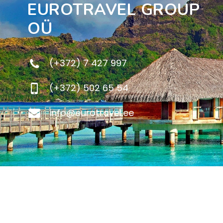
EUROTRAVEL GROUP
OÜ
(+372) 7 427 997
(+372) 502 65 54
info@eurotravel.ee