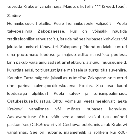
tutvuda Krakowi vanalinnaga. Majutus hotellis *** (2-sed. toad).
3. päev
Hommikusöök hotellis. Peale hommikusööki väljasõit Poola
talvepealinna
Zakopanesse
, kus on võimalik nautida
traditsioonilist rahvustoitu, istuda mõnes hubases kohvikus või
jalutada lumistel tänavatel. Zakopane piirkond on laialt tuntud
oma puutumatu looduse ja majesteetliku maastikku poolest.
Linn pakub väga ainulaadset arhitektuuri, ajalugu, muuseumeid,
kunstigaleriisi, toitlustust igale maitsele ja turgu täis suveniire.
Kaunite Tatra mägede jalamil asuv imeline Zakopane on tuntud
ühe parima talvespordikeskusena Poolas. Saa osa kauni
loodusega alpilikust Poola talve- ja turismipealinnast.
Ostukeskuse külastus. Õhtul võimalus veeta meeldivalt aega
Krakowi vanalinnas või mõnes hubases kohvikus.
Aastavahetuse õhtu võib veeta omal valikul (siin mõned
pakkumised) C.K.Browari või Cechowa pubis, mis asub Krakowi
vanalinnas. See on hubane, maamehelik ja rohkem kui 600-