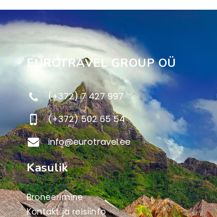
EUROTRAVEL GROUP OÜ
(+372) 7 427 997
(+372) 502 65 54
info@eurotravel.ee
Kasulik
Broneerimine
Kontakt ja reisiinfo