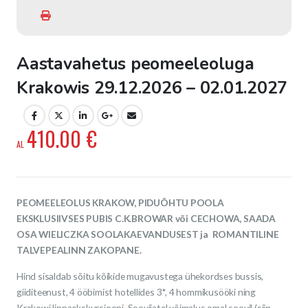
Aastavahetus peomeeleoluga
Krakowis 29.12.2026 – 02.01.2027
410.00
€
PEOMEELEOLUS KRAKOW, PIDUÕHTU POOLA
EKSKLUSIIVSES PUBIS C.K.BROWAR või CECHOWA, SAADA
OSA WIELICZKA SOOLAKAEVANDUSEST ja ROMANTILINE
TALVEPEALINN ZAKOPANE.
Hind sisaldab sõitu kõikide mugavustega ühekordses bussis,
giiditeenust, 4 ööbimist hotellides 3*, 4 hommikusööki ning
Krakowi linnaekskursiooni. Soovijatel võimalus omal soovil (siin