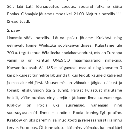
Sõit läbi Läti, lõunapeatus Leedus, seejärel jätkame sõitu
Poolas. Öömajale jõuame umbes kell 21.00. Majutus hotellis ***
(2-sed toad).
2. päev
Hommikusöök hotellis. Lõuna paiku jõuame Krakówi ning
eelnevalt käime Wieliczka soolakaevanduses. Külastame üle
700 a. tegutsenud
Wieliczka
soolakaevandust, mis on Euroopa
vanim ja on kantud UNESCO maailmapärandi nimekirja.
Kaevandus asub 64–135 m sügavusel maa all ning koosneb 3
km pikkusest tunnelite labürindist, kus leidub kauneid kabeleid
ja maa-aluseid järvi. Muuseumis on võimalus jälgida näitust ja
toimub ekskursioon (ca 2 tundi). Pärast külastust majutame
hotelli, väike puhkus ning seejärel jätkame linna tutvumisega.
Krakow on Poola üks suuremaid, vanemaid ning
suursugusemaid linnu – endine Poola kuningriigi pealinn.
Krakow
on üks paremini säilinud gooti ja renessansi stiilis linnu
terves Euroopas. Õhtune jalutuskäik ning võimalus ka omal käel