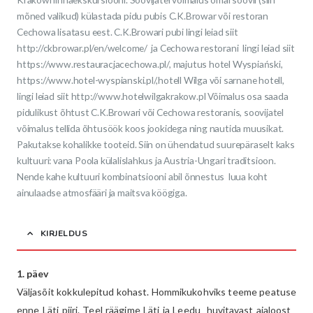
mõned valikud) külastada pidu pubis C.K.Browar või restoran
Cechowa lisatasu eest. C.K.Browari pubi lingi leiad siit
http://ckbrowar.pl/en/welcome/ ja Cechowa restorani lingi leiad siit
https://www.restauracjacechowa.pl/, majutus hotel Wyspiański,
https://www.hotel-wyspianski.pl/,hotell Wilga või sarnane hotell,
lingi leiad siit http://www.hotelwilgakrakow.pl Võimalus osa saada
pidulikust õhtust C.K.Browari või Cechowa restoranis, soovijatel
võimalus tellida õhtusöök koos jookidega ning nautida muusikat.
Pakutakse kohalikke tooteid. Siin on ühendatud suurepäraselt kaks
kultuuri: vana Poola külalislahkus ja Austria-Ungari traditsioon.
Nende kahe kultuuri kombinatsiooni abil õnnestus luua koht
ainulaadse atmosfääri ja maitsva köögiga.
KIRJELDUS
1. päev
Väljasõit kokkulepitud kohast. Hommikukohviks teeme peatuse
enne Läti piiri. Teel räägime Läti ja Leedu huvitavast ajaloost