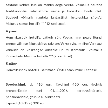
aastane kelder, kus on mõnus aega veeta. Võimalus nautida
traditsioonilisi rahvustoite, veine ja kohalikku Poola õlut.
Südaööl võimalik nautida fantastilist ilutulestiku
show
’d.
Majutus samas hotellis *** (2-sed toad).
4. päev
Hommikusöök hotellis. Jätkub sõit Poolas ning peale lõunal
teeme väikese jalutuskäigu talvises
Varssavis
. Imeline Varssavi
vanalinn on keskaegse arhitektuuri musternäidis. Võimalus
lõunastada. Majutus hotellis***(2-sed toad).
5. päev
Hommikusöök hotellis. Baltimaad. Õhtul saabumine Eestisse.
Soodushind
: al. 410 eur. Tavahind 460 eur. (kehtib
broneerijatele kuni 01.11.2026, korduvsõitjatele,
pensionäridele, grupile al. 6 inimest).
Lapsed (10 -15 a.) 390 eur.