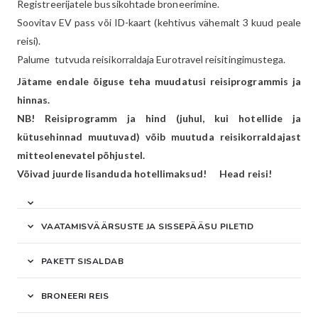
Registreerijatele bussikohtade broneerimine.
Soovitav EV pass või ID-kaart (kehtivus vähemalt 3 kuud peale
reisi).
Palume tutvuda reisikorraldaja Eurotravel reisitingimustega.
Jätame endale õiguse teha muudatusi reisiprogrammis ja
hinnas.
NB! Reisiprogramm ja hind (juhul, kui hotellide ja
kütusehinnad muutuvad) võib muutuda reisikorraldajast
mitteolenevatel põhjustel.
Võivad juurde lisanduda hotellimaksud! Head reisi!
VAATAMISVÄÄRSUSTE JA SISSEPÄÄSU PILETID
PAKETT SISALDAB
BRONEERI REIS